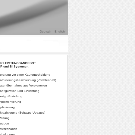
Deutsch
English
R LEISTUNGSANGEBOT
P und BI Systemen:
eratung vor einer Kaufentscheidung
nforderungsbeschreibung (Pflichtenheft)
atenübernahme aus Vorsystemen
onfiguration und Einrichtung
esign-Erstellung
mplementierung
ptimierung
ktualisierung (Software Updates)
artung
upport
estszenarien
chulungen