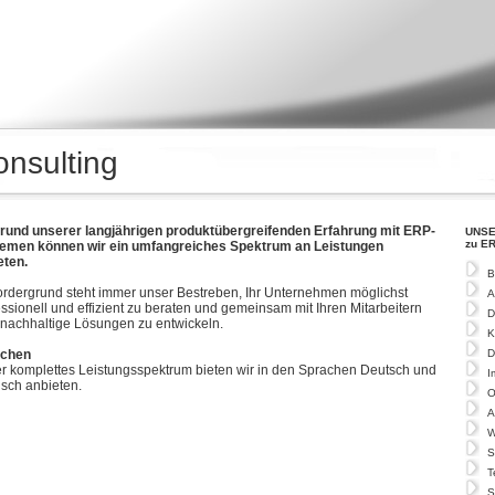
nsulting
rund unserer langjährigen produktübergreifenden Erfahrung mit ERP-
UNSE
zu ER
emen können wir ein umfangreiches Spektrum an Leistungen
eten.
B
ordergrund steht immer unser Bestreben, Ihr Unternehmen möglichst
A
essionell und effizient zu beraten und gemeinsam mit Ihren Mitarbeitern
D
 nachhaltige Lösungen zu entwickeln.
K
achen
D
r komplettes Leistungsspektrum bieten wir in den Sprachen Deutsch und
I
isch anbieten.
O
A
W
S
T
S