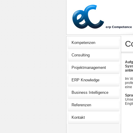
Co
Kompetenzen
Consulting
Aufg
Syst
Projektmanagement
anbi
Im V
ERP Knowledge
prof
eine
Business Intelligence
Spr
Unse
Engl
Referenzen
Kontakt