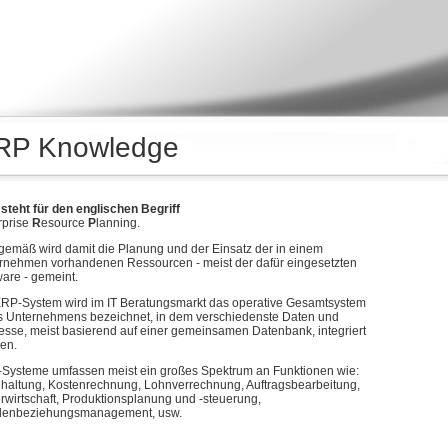
RP Knowledge
steht für den englischen Begriff
rprise
R
esource
P
lanning.
gemäß wird damit die Planung und der Einsatz der in einem
rnehmen vorhandenen Ressourcen - meist der dafür eingesetzten
ware - gemeint.
ERP-System wird im IT Beratungsmarkt das operative Gesamtsystem
s Unternehmens bezeichnet, in dem verschiedenste Daten und
esse, meist basierend auf einer gemeinsamen Datenbank, integriert
en.
Systeme umfassen meist ein großes Spektrum an Funktionen wie:
haltung, Kostenrechnung, Lohnverrechnung, Auftragsbearbeitung,
rwirtschaft, Produktionsplanung und -steuerung,
enbeziehungsmanagement, usw.