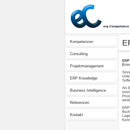
E
Kompetenzen
Consulting
ERP 
E
nte
Projektmanagement
Sinn
Unte
ERP Knowledge
Soft
Als 
Business Intelligence
eine
Proz
werd
Referenzen
ERP-
Buch
Kontakt
Lage
Kund