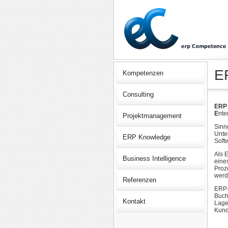
E
Kompetenzen
Consulting
ERP 
E
nte
Projektmanagement
Sinn
Unte
ERP Knowledge
Soft
Als 
Business Intelligence
eine
Proz
werd
Referenzen
ERP-
Buch
Kontakt
Lage
Kund