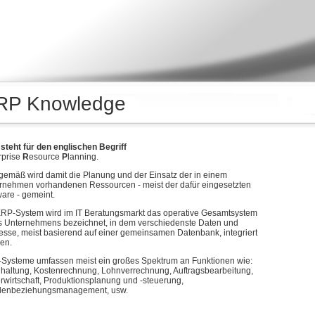
RP Knowledge
steht für den englischen Begriff
rprise
R
esource
P
lanning.
gemäß wird damit die Planung und der Einsatz der in einem
rnehmen vorhandenen Ressourcen - meist der dafür eingesetzten
ware - gemeint.
ERP-System wird im IT Beratungsmarkt das operative Gesamtsystem
s Unternehmens bezeichnet, in dem verschiedenste Daten und
esse, meist basierend auf einer gemeinsamen Datenbank, integriert
en.
Systeme umfassen meist ein großes Spektrum an Funktionen wie:
haltung, Kostenrechnung, Lohnverrechnung, Auftragsbearbeitung,
rwirtschaft, Produktionsplanung und -steuerung,
enbeziehungsmanagement, usw.