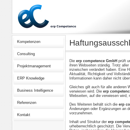
Haftungsaussch
Kompetenzen
Consulting
Die
erp competence GmbH
prüft u
ihren Webseiten ständig. Trotz aller
Projektmanagement
inzwischen verändert haben. Eine Ha
Aktualität, Richtigkeit und Vollständ
ERP Knowledge
Informationen kann daher nicht üb
Gleiches gilt auch für alle anderen 
Business Intelligence
verwiesen wird. Die
erp competen
Webseiten, auf die verwiesen wird, n
Referenzen
Des Weiteren behält sich die
erp c
Änderungen oder Ergänzungen an den
vorzunehmen.
Kontakt
Inhalt und Struktur der
erp compet
urheberrechtlich geschützt. Die Verv