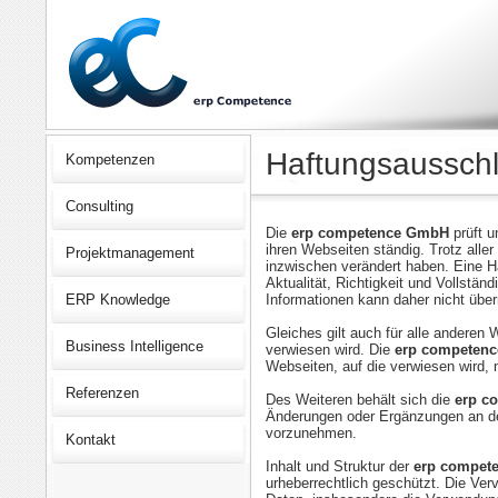
Haftungsaussch
Kompetenzen
Consulting
Die
erp competence GmbH
prüft u
ihren Webseiten ständig. Trotz aller
Projektmanagement
inzwischen verändert haben. Eine Ha
Aktualität, Richtigkeit und Vollständ
ERP Knowledge
Informationen kann daher nicht üb
Gleiches gilt auch für alle anderen 
Business Intelligence
verwiesen wird. Die
erp competen
Webseiten, auf die verwiesen wird, n
Referenzen
Des Weiteren behält sich die
erp c
Änderungen oder Ergänzungen an den
vorzunehmen.
Kontakt
Inhalt und Struktur der
erp compet
urheberrechtlich geschützt. Die Verv