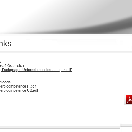
nks
s
soft Österreich
 Fachgruppe Unternehmensberatung und IT
nloads
erp competence IT.pdf
erp competence UB.pdf