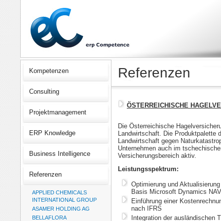
Referenzen
Kompetenzen
Consulting
ÖSTERREICHISCHE HAGELVER
Projektmanagement
Die Österreichische Hagelversicherun
ERP Knowledge
Landwirtschaft. Die Produktpalette 
Landwirtschaft gegen Naturkatastro
Unternehmen auch im tschechische
Business Intelligence
Versicherungsbereich aktiv.
Leistungsspektrum:
Referenzen
Optimierung und Aktualisieru
Basis Microsoft Dynamics NA
APPLIED CHEMICALS
INTERNATIONAL GROUP
Einführung einer Kostenrechnun
nach IFRS
ASAMER HOLDING AG
Integration der ausländischen T
BELLAFLORA