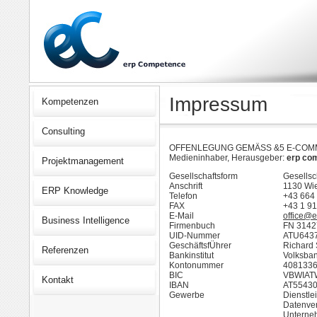
Impressum
Kompetenzen
Consulting
OFFENLEGUNG GEMÄSS &5 E-COM
Medieninhaber, Herausgeber:
erp co
Projektmanagement
Gesellschaftsform
Gesellsc
Anschrift
1130 Wi
ERP Knowledge
Telefon
+43 664
FAX
+43 1 9
E-Mail
office@
Business Intelligence
Firmenbuch
FN 3142
UID-Nummer
ATU643
GeschäftsfÜhrer
Richard 
Referenzen
Bankinstitut
Volksba
Kontonummer
408133
BIC
VBWIAT
Kontakt
IBAN
AT5543
Gewerbe
Dienstle
Datenver
Unterne